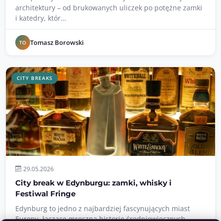
architektury – od brukowanych uliczek po potężne zamki
i katedry, któr…
Tomasz Borowski
TO
CITY BREAKS
29.05.2026
City break w Edynburgu: zamki, whisky i
Festiwal Fringe
Edynburg to jedno z najbardziej fascynujących miast
Europy, łączące mroczną historię średniowiecznych