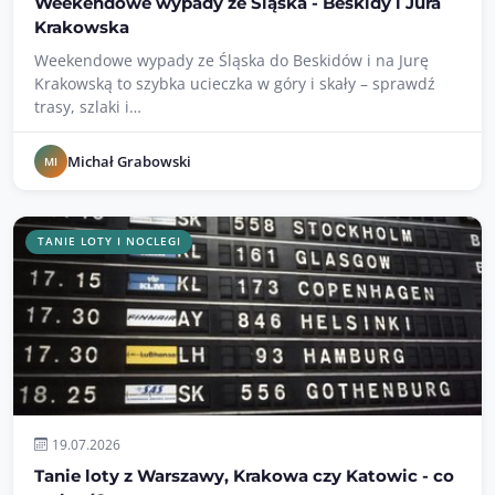
Weekendowe wypady ze Śląska - Beskidy i Jura
Krakowska
Weekendowe wypady ze Śląska do Beskidów i na Jurę
Krakowską to szybka ucieczka w góry i skały – sprawdź
trasy, szlaki i…
Michał Grabowski
MI
TANIE LOTY I NOCLEGI
19.07.2026
Tanie loty z Warszawy, Krakowa czy Katowic - co